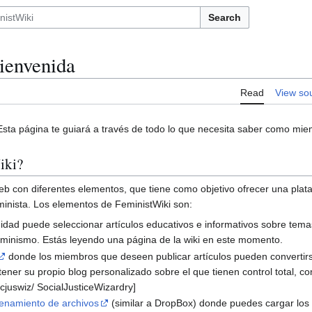
Search
ienvenida
Read
View so
Esta página te guiará a través de todo lo que necesita saber como mie
iki?
eb con diferentes elementos, que tiene como objetivo ofrecer una plataf
eminista. Los elementos de FeministWiki son:
idad puede seleccionar artículos educativos e informativos sobre tem
feminismo. Estás leyendo una página de la wiki en este momento.
donde los miembros que deseen publicar artículos pueden convertirs
tener su propio blog personalizado sobre el que tienen control total, co
ocjuswiz/ SocialJusticeWizardry]
enamiento de archivos
(similar a DropBox) donde puedes cargar los