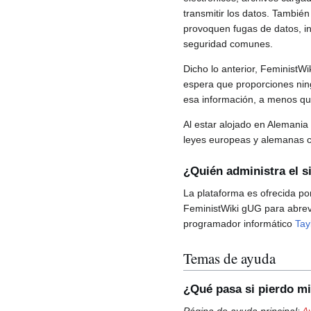
transmitir los datos. Tambié
provoquen fugas de datos, in
seguridad comunes.
Dicho lo anterior, FeministW
espera que proporciones ningú
esa información, a menos que
Al estar alojado en Alemania
leyes europeas y alemanas co
¿Quién administra el si
La plataforma es ofrecida p
FeministWiki gUG para abrevia
programador informático
Tay
Temas de ayuda
¿Qué pasa si pierdo m
Página de ayuda principal:
A