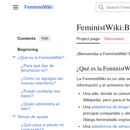
Jump
FeministWiki
to
Main menu
content
FeministWiki
:
B
Contents
hide
Project page
Discussion
Beginning
¡Bienvenida a FeministWiki! 
¿Qué es la FeministWiki?
Toggle ¿Qué es la FeministWiki? subsection
¿Para qué tipo de
¿Qué es la FeministW
feminismo es?
¿Cómo se agregan las
La FeministWiki es un sitio w
nuevas miembros?
información y el activismo f
¿Puedo confiarte mis
Una wiki, donde la comun
datos?
Wikipedia, pero para el 
¿Quién administra el
Una
plataforma de blogs
sitio?
principal compartido u ob
Temas de ayuda
//blogs.feministwiki.org/s
Toggle Temas de ayuda subsection
¿Qué pasa si pierdo mi
Una
plataforma de almac
contraseña?