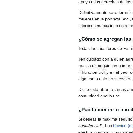
apoyo a los derechos de las 
Definitivamente se valoran l
mujeres en la pobreza, etc., 
intereses masculinos está mal
¿Cómo se agregan las
Todas las miembros de Femin
Ten cuidado con a quién agre
realiza un seguimiento inter
infiltración troll y en el peo
algo como esto no sucediera 
Dicho esto, ¡trae a tantas a
comunidad que lo use.
¿Puedo confiarte mis 
Si deseas la máxima seguri
confidencial'
. Los
técnico (s)
electrónicos, archivos carg