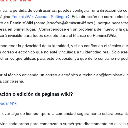
ntra la pérdida de contraseñas, puedes configurar una dirección de co
 página
FeministWiki Account Settings
. Esta dirección de correo elect
ico de FeministWiki (como
janedoe@feministwiki.org
), porque necesita
esa en primer lugar. (Convirtiéndose en un problema del huevo y la gal
erá invisible para todos excepto para el técnico de FeministWiki.
mantener la privacidad de tu identidad, y si no confías en el técnico o t
 correo electrónico que no esté vinculada a tu identidad real. Solo a
trónico que utilizas para este propósito, ya que de lo contrario no pod
 al técnico enviando un correo electrónico a technician@feministwiki.or
a contraseña.
ción o edición de páginas wiki?
yuda: Wiki
 llevar algo de tiempo, ¡pero la comunidad seguramente estará encant
vinculada arriba para comenzar, o sumérgete directamente en el sitio o