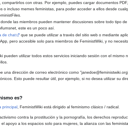
, compartirlos con otras. Por ejemplo, puedes cargar documentos PDF,
s o incluso memes feministas, para poder acceder a ellos desde cualq
ministFiles.
donde las miembros pueden mantener discusiones sobre todo tipo de t
o Mumsnet, este es un poco así.
a de chat
que se puede utilizar a través del sitio web o mediante apl
App, pero accesible solo para miembros de FeministWiki, y no necesit
 pueden utilizar todos estos servicios iniciando sesión con el mismo 
llos.
 una dirección de correo electrónico como "janedoe@feministwiki.or
rónicos. Esto puede resultar útil, por ejemplo, si no desea utilizar su di
inismo es?
 principal
, FeministWiki está dirigido al feminismo clásico / radical.
 activismo contra la prostitución y la pornografía, los derechos reprodu
 el apoyo a los espacios solo para mujeres, la alianza con las feminista