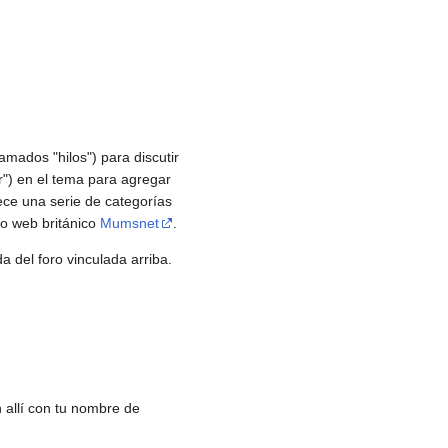
amados "hilos") para discutir
") en el tema para agregar
ece una serie de categorías
io web británico
Mumsnet
.
a del foro vinculada arriba.
n allí con tu nombre de