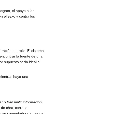
negras, el apoyo a las
n el sexo y centra los
ación de trolls. El sistema
encontrar la fuente de una
por supuesto sería ideal si
 mientras haya una
r o transmitir información
 de chat, correos
en su computadora antes de