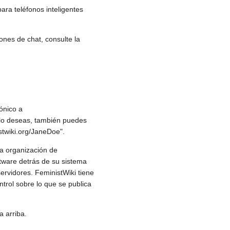
ara teléfonos inteligentes
ones de chat, consulte la
rónico a
i lo deseas, también puedes
stwiki.org/JaneDoe".
 la organización de
ftware detrás de su sistema
servidores. FeministWiki tiene
ntrol sobre lo que se publica
a arriba.