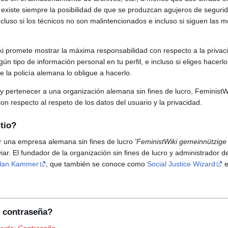
n existe siempre la posibilidad de que se produzcan agujeros de segurid
cluso si los técnicos no son malintencionados e incluso si siguen las m
iki promete mostrar la máxima responsabilidad con respecto a la privac
n tipo de información personal en tu perfil, e incluso si eliges hacerl
 la policía alemana lo obligue a hacerlo.
 y pertenecer a una organización alemana sin fines de lucro, FeministWi
n respecto al respeto de los datos del usuario y la privacidad.
tio?
or una empresa alemana sin fines de lucro
'FeministWiki gemeinnützige
r. El fundador de la organización sin fines de lucro y administrador de
lan Kammer
, que también se conoce como
Social Justice Wizard
e
i contraseña?
yuda: Contraseña