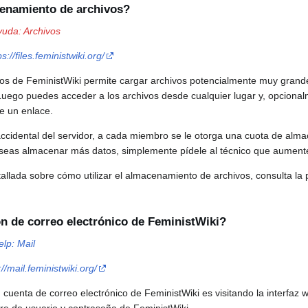
cenamiento de archivos?
yuda: Archivos
ps://files.feministwiki.org/
os de FeministWiki permite cargar archivos potencialmente muy grande
Luego puedes acceder a los archivos desde cualquier lugar y, opciona
de un enlace.
accidental del servidor, a cada miembro se le otorga una cuota de al
seas almacenar más datos, simplemente pídele al técnico que aumente
allada sobre cómo utilizar el almacenamiento de archivos, consulta la
n de correo electrónico de FeministWiki?
elp: Mail
://mail.feministwiki.org/
 cuenta de correo electrónico de FeministWiki es visitando la interfaz 