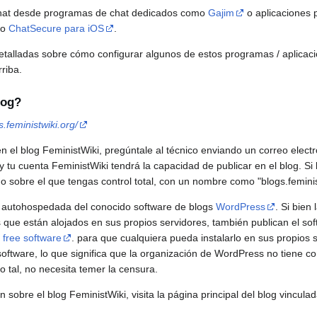
hat desde programas de chat dedicados como
Gajim
o aplicaciones p
o
ChatSecure para iOS
.
etalladas sobre cómo configurar algunos de estos programas / aplicaci
riba.
log?
s.feministwiki.org/
en el blog FeministWiki, pregúntale al técnico enviando un correo elect
 y tu cuenta FeministWiki tendrá la capacidad de publicar en el blog. S
o sobre el que tengas control total, con un nombre como "blogs.femini
ión autohospedada del conocido software de blogs
WordPress
. Si bien
 que están alojados en sus propios servidores, también publican el so
e
free software
. para que cualquiera pueda instalarlo en sus propios 
software, lo que significa que la organización de WordPress no tiene co
o tal, no necesita temer la censura.
sobre el blog FeministWiki, visita la página principal del blog vinculad