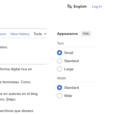
English
Log in
Appearance
hide
urce
View history
Tools
Text
mbro.
Small
Standard
orma digital rica en
Large
Width
as feministas. Como
Standard
e en autoras en el blog
Wide
mo: [https:
 archivos que desees