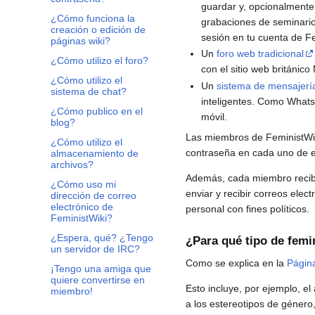
guardar y, opcionalmente
¿Cómo funciona la
grabaciones de seminario
creación o edición de
sesión en tu cuenta de Fe
páginas wiki?
Un
foro web tradicional
¿Cómo utilizo el foro?
con el sitio web británic
¿Cómo utilizo el
Un
sistema de mensajerí
sistema de chat?
inteligentes. Como Whats
¿Cómo publico en el
móvil.
blog?
Las miembros de FeministWiki
¿Cómo utilizo el
contraseña en cada uno de e
almacenamiento de
archivos?
Además, cada miembro recibe
¿Cómo uso mi
enviar y recibir correos elect
dirección de correo
electrónico de
personal con fines políticos.
FeministWiki?
¿Espera, qué? ¿Tengo
¿Para qué tipo de fem
un servidor de IRC?
Como se explica en la
Página
¡Tengo una amiga que
quiere convertirse en
Esto incluye, por ejemplo, el
miembro!
a los estereotipos de género,