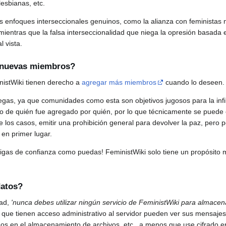
lesbianas, etc.
os enfoques interseccionales genuinos, como la alianza con feministas 
mientras que la falsa interseccionalidad que niega la opresión basada e
 vista.
 nuevas miembros?
istWiki tienen derecho a
agregar más miembros
cuando lo deseen.
gas, ya que comunidades como esta son objetivos jugosos para la infiltr
no de quién fue agregado por quién, por lo que técnicamente se puede 
r de los casos, emitir una prohibición general para devolver la paz, pero 
en primer lugar.
migas de confianza como puedas! FeministWiki solo tiene un propósito
datos?
dad,
'nunca debes utilizar ningún servicio de FeministWiki para almacena
que tienen acceso administrativo al servidor pueden ver sus mensajes
ados en el almacenamiento de archivos, etc., a menos que use cifrado 