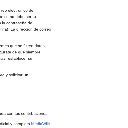
rreo electrónico de
rónico no debe ser tu
s la contraseña de
lina). La dirección de correo
emes que se filtren datos,
segúrate de que siempre
rás restablecer su
g y solicitar un
ada con tus contribuciones!
ficial y completo
MediaWiki