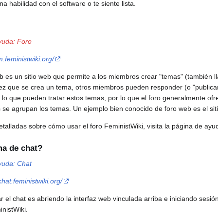
na habilidad con el software o te siente lista.
yuda: Foro
m.feministwiki.org/
b es un sitio web que permite a los miembros crear "temas" (también ll
z que se crea un tema, otros miembros pueden responder (o "publicar
a lo que pueden tratar estos temas, por lo que el foro generalmente ofr
es se agrupan los temas. Un ejemplo bien conocido de foro web es el sit
talladas sobre cómo usar el foro FeministWiki, visita la página de ayud
ma de chat?
yuda: Chat
chat.feministwiki.org/
 el chat es abriendo la interfaz web vinculada arriba e iniciando sesió
nistWiki.