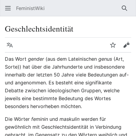
FeministWiki
Sear
Geschlechtsidentität
Language
Watch
Vie
Das Wort
gender
(aus dem Lateinischen
genus
(Art,
Sorte)) hat über die Jahrhunderte und insbesondere
innerhalb der letzten 50 Jahre viele Bedeutungen auf-
und angenommen. Es besteht eine signifikante
Debatte zwischen ideologischen Gruppen, welche
jeweils eine bestimmte Bedeutung des Wortes
besonders hervorheben möchten.
Die Wörter
feminin
und
maskulin
werden für
gewöhnlich mit Geschlechtsidentität in Verbindung
gebracht, im Gegensatz zu den Wörtern
weiblich
und